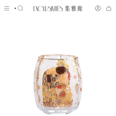
跳
到
搜
帳
內
索
戶
容