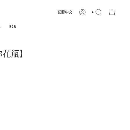
語
繁體中文
帳
搜
戶
索
言
R
B2B
i 迷你花瓶】