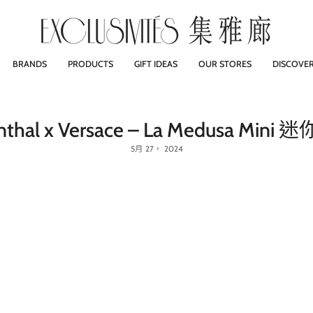
BRANDS
PRODUCTS
GIFT IDEAS
OUR STORES
DISCOVE
thal x Versace – La Medusa Min
5月 27， 2024