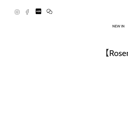
跳
到
Snapchat
Feed
Instagram
Facebook
內
容
NEW IN
【Rosen